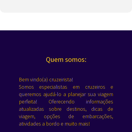
Quem somos:
Bem vindo(a) cruzeirista!
Somos especialistas em cruzeiros e
queremos ajudá-lo a planejar sua viagem
perfeita! Oferecendo informações
atualizadas sobre destinos, dicas de
viagem, opções de embarcações,
atividades a bordo e muito mais!