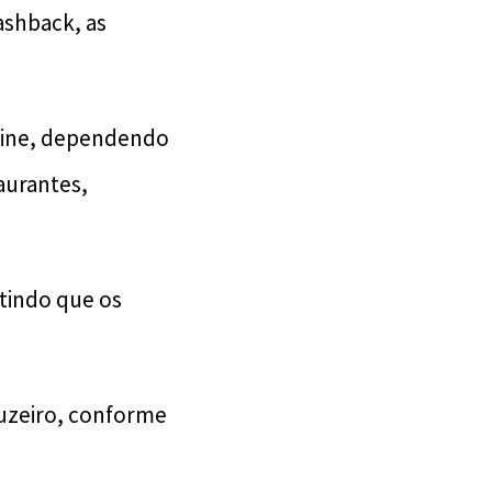
ashback, as
abine, dependendo
aurantes,
itindo que os
uzeiro, conforme