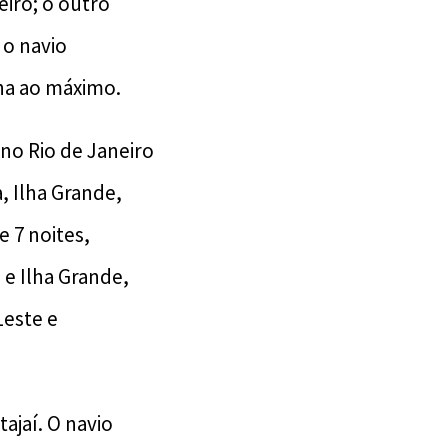
eiro; o outro
 o navio
ha ao máximo.
no Rio de Janeiro
, Ilha Grande,
e 7 noites,
e Ilha Grande,
Leste e
ajaí. O navio