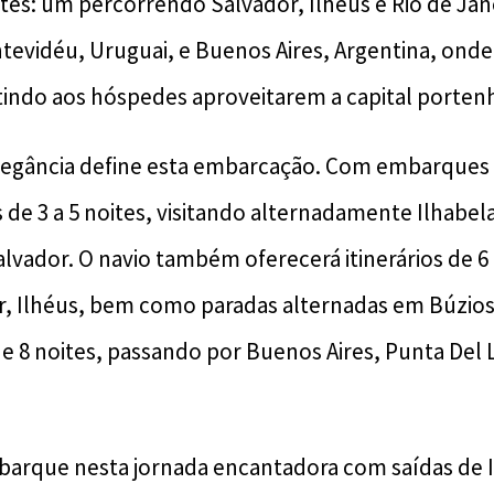
oites: um percorrendo Salvador, Ilhéus e Rio de Jan
tevidéu, Uruguai, e Buenos Aires, Argentina, onde
tindo aos hóspedes aproveitarem a capital porten
egância define esta embarcação. Com embarques 
 de 3 a 5 noites, visitando alternadamente Ilhabela
alvador. O navio também oferecerá itinerários de 6 
r, Ilhéus, bem como paradas alternadas em Búzios 
de 8 noites, passando por Buenos Aires, Punta Del 
arque nesta jornada encantadora com saídas de It