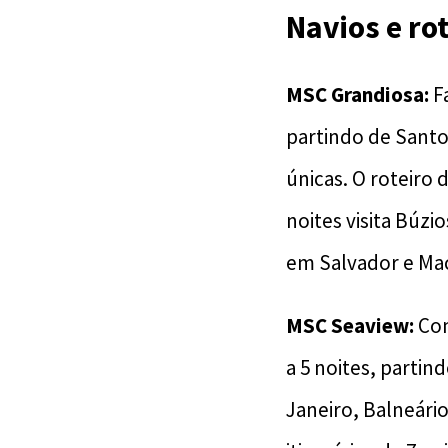
Navios e rot
MSC Grandiosa:
Fa
partindo de Santo
únicas. O roteiro 
noites visita Búz
em Salvador e Mac
MSC Seaview:
Com
a 5 noites, partin
Janeiro, Balneári