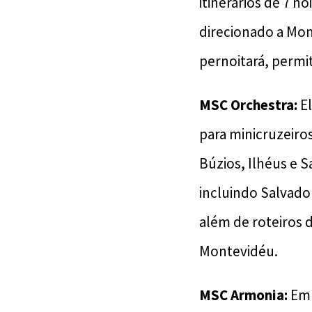
itinerários de 7 n
direcionado a Mon
pernoitará, permi
MSC Orchestra:
El
para minicruzeiros
Búzios, Ilhéus e S
incluindo Salvado
além de roteiros 
Montevidéu.
MSC Armonia:
Emb