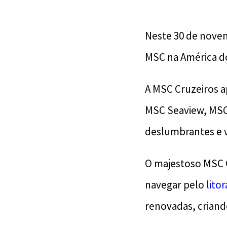
Neste 30 de novem
MSC na América d
A MSC Cruzeiros a
MSC Seaview, MSC
deslumbrantes e v
O majestoso MSC G
navegar pelo
litor
renovadas, criand