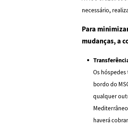
necessário, realiz
Para minimizar
mudanças, a c
Transferênci
Os hóspedes t
bordo do MSC
qualquer outr
Mediterrâneo
haverá cobran