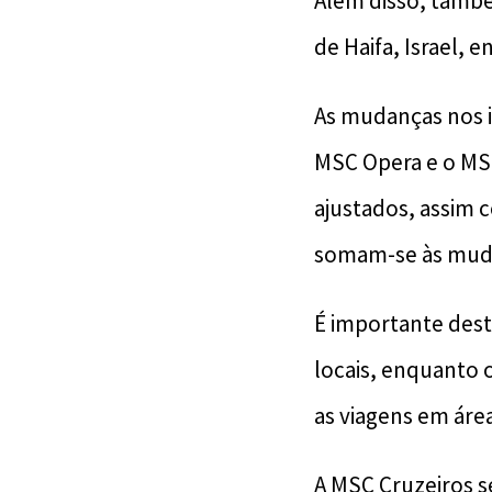
Além disso, també
de Haifa, Israel, 
As mudanças nos i
MSC Opera e o MS
ajustados, assim 
somam-se às mudan
É importante dest
locais, enquanto 
as viagens em área
A MSC Cruzeiros 