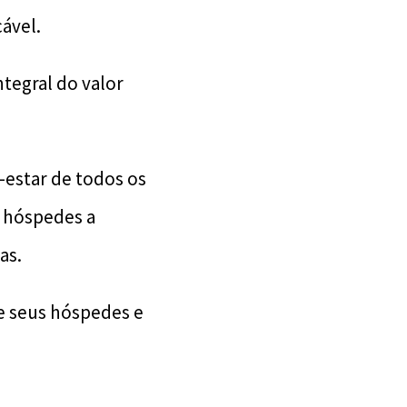
cável.
tegral do valor
estar de todos os
s hóspedes a
as.
e seus hóspedes e