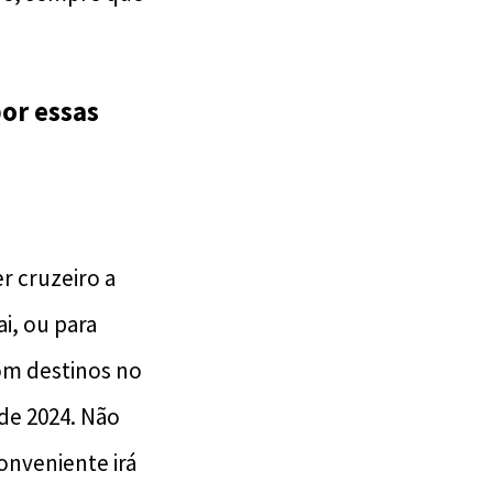
or essas
r cruzeiro a
, ou para
com destinos no
de 2024. Não
onveniente irá