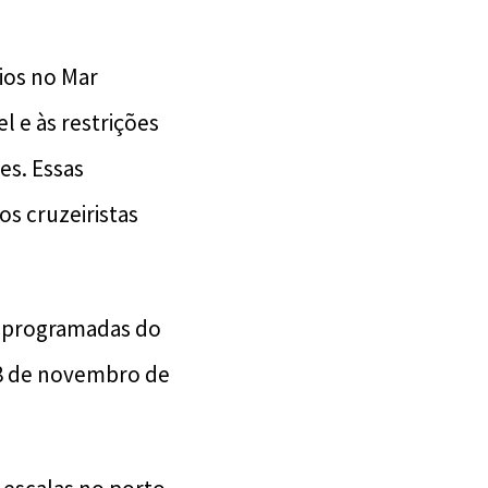
rios no Mar
l e às restrições
es. Essas
s cruzeiristas
s programadas do
 8 de novembro de