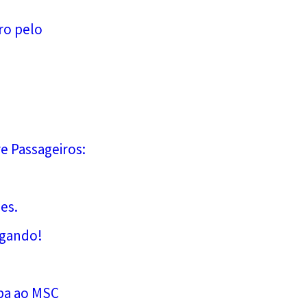
iro pelo
e Passageiros:
es.
egando!
!
mba ao MSC