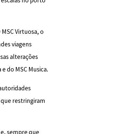
 escalas no porto
O MSC Virtuosa, o
ndes viagens
sas alterações
a e do MSC Musica.
 autoridades
que restringiram
 e, sempre que