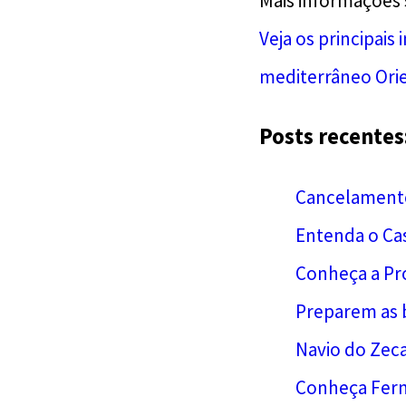
Mais informações 
Veja os principais
mediterrâneo Orie
Posts recentes
Cancelamento 
Entenda o Ca
Conheça a Pr
Preparem as b
Navio do Zeca
Conheça Ferna