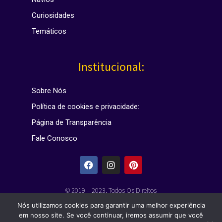
Curiosidades
Temáticos
Institucional:
Sobre Nós
Política de cookies e privacidade:
Página de Transparência
Fale Conosco
© 2019 – 2023. Todos Os Direitos
Reservados – Blog Vou Fazer Um Cruzeiro!
Nós utilizamos cookies para garantir uma melhor experiência
– Contato:
em nosso site. Se você continuar, iremos assumir que você
Voufazerumcruzeiro@gmail.com